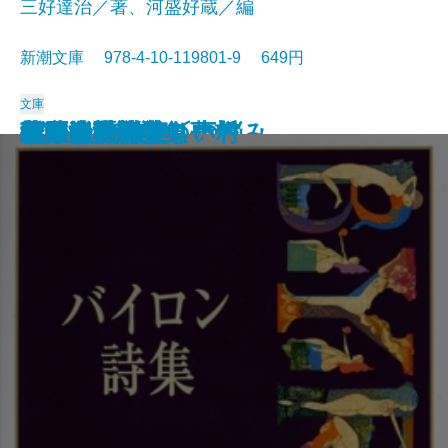
三好達治／著、河盛好蔵／編
新潮文庫 978-4-10-119801-9 649円
文庫
孤独な散歩者の夢想
ゲーテ詩集
脂肪の塊・テリエ館
パルムの僧院〔下〕
巴里の憂鬱
若きウェルテルの悩み
ハイネ詩集
女の一生
パルムの僧院〔上〕
三好達治詩集
バイロン詩集
春琴抄
風立ちぬ・美しい村
ヴィヨンの妻
北原白秋詩集
萩原朔太郎詩集
ヘッセ詩集
春の嵐
椿姫
春