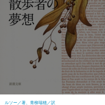
ルソー／著、青柳瑞穂／訳