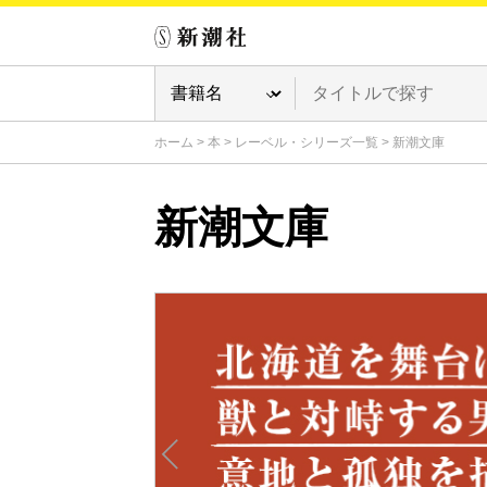
ホーム
>
本
>
レーベル・シリーズ一覧
>
新潮文庫
新潮文庫