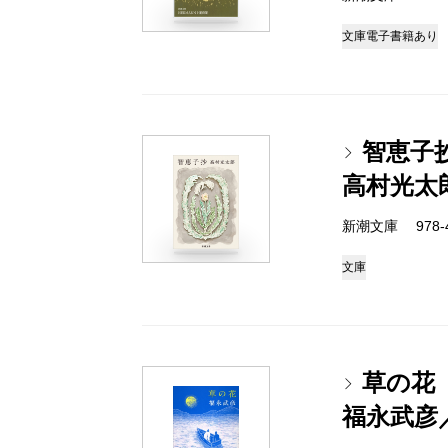
文庫
電子書籍あり
智恵子
高村光太
新潮文庫 978-4
文庫
草の花
福永武彦