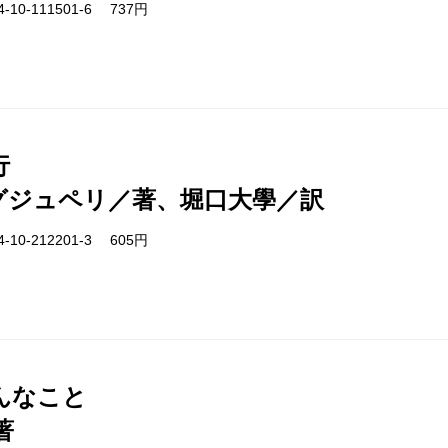
-10-111501-6 737円
行
グジュペリ／著、堀口大學／訳
-10-212201-3 605円
んなこと
著