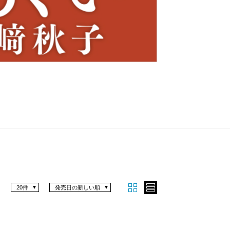
Nex
t
20件
発売日の新しい順