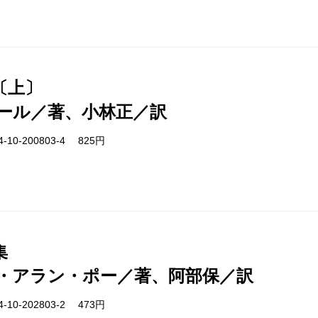
〔上〕
ール／著、小林正／訳
-10-200803-4 825円
集
・アラン・ポー／著、阿部保／訳
-10-202803-2 473円