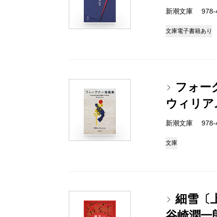
新潮文庫 978-4
文庫
電子書籍あり
フォー
ウィリア
新潮文庫 978-4
文庫
細雪〔
谷崎潤一