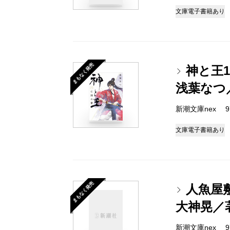
文庫
電子書籍あり
まもなく発売
神と王
浅葉なつ
新潮文庫nex 978
文庫
電子書籍あり
まもなく発売
人魚屋
大神晃／
新潮文庫nex 978