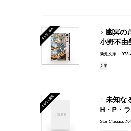
まもなく発売
幽冥の
小野不由
新潮文庫 978-4-
文庫
まもなく発売
未知な
H・P・
Star Classi