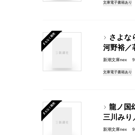
文庫
電子書籍あり
まもなく発売
さよな
河野裕／
新潮文庫nex 978
文庫
電子書籍あり
まもなく発売
龍ノ国
三川みり
新潮文庫nex 978