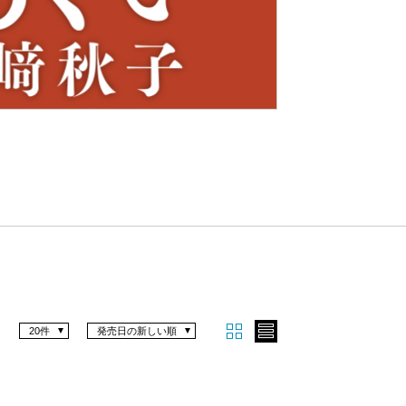
Nex
t
20件
発売日の新しい順