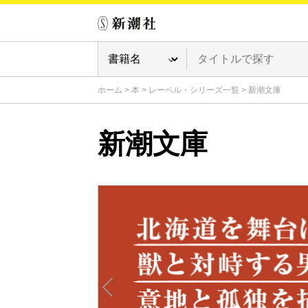
ホーム
>
本
>
レーベル・シリーズ一覧
>
新潮文庫
新潮文庫