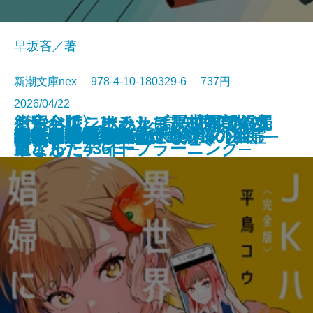
早坂吝／著
新潮文庫nex 978-4-10-180329-6 737円
2026/04/22
くらべて、けみして 校閲部の九
おやじはニーチェ─認知症の父と
街角ハルシネーション─探偵AIの
〈完全版〉JKハルは異世界で娼婦
食べると死ぬ花
猫と罰
水よ踊れ
役者廃業・三婆
裂けた明日
量子力学で生命の謎を解く
記憶の帝国
今夜もベルが鳴る
歌舞伎町アンダーグラウンド
ツユクサナツコの一生
あしたの名医4─それぞれの決断─
鬼にきんつば─七つの刻鐘の幽霊─
東京都同情塔
養老先生、病院へ行く
不良老人の文学論
秀長と利休
文庫
電子書籍あり
重さん
過ごした436日─
リアル・ディープラーニング─
になった