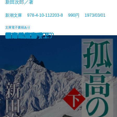
新田次郎／著
新潮文庫 978-4-10-112203-8 990円 1973/03/01
文庫
電子書籍あり
西郷と大久保
惜別
冬の旅
気まぐれ指数
新史 太閤記〔上〕
新史 太閤記〔下〕
塩狩峠
砂の器〔下〕
砂の器〔上〕
孤高の人〔上〕
孤高の人〔下〕
山本五十六〔上〕
山本五十六〔下〕
谷間の百合
時間の習俗
二十世紀旗手
額田女王
影の地帯
グッド・バイ
ひとごろし