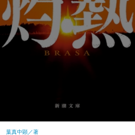
葉真中顕／著