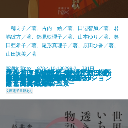
一穂ミチ／著、古内一絵／著、田辺智加／著、君
嶋彼方／著、錦見映理子／著、山本ゆり／著、奥
田亜希子／著、尾形真理子／著、原田ひ香／著、
山田詠美／著
新潮文庫nex 978-4-10-180299-2 781円
星に届ける物語─日経「星新一
ナルニア国物語3 夜明けのぼう
いただきますは、ふたりで。─恋
世界でいちばん透きとおった物語
ナルニア国物語2 カスピアン王
灼熱
擬傷の鳥はつかまらない
プリンシパル
アイドルだった君へ
あわこさま─不村家奇譚─
うしろにご用心！
真冬の訪問者
家裁調査官・庵原かのん
火山のふもとで
鯉姫婚姻譚
死ぬまでに行きたい海
それでも日々はつづくから
胃が合うふたり
ブロッコリー・レボリューション
いのちの記憶─銀河を渡るII─
2025/01/29
賞」受賞作品集─
けん号の航海
と食のある10の風景─
2
子と魔法の角笛
文庫
電子書籍あり