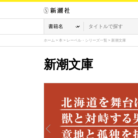
ホーム
>
本
>
レーベル・シリーズ一覧
>
新潮文庫
新潮文庫