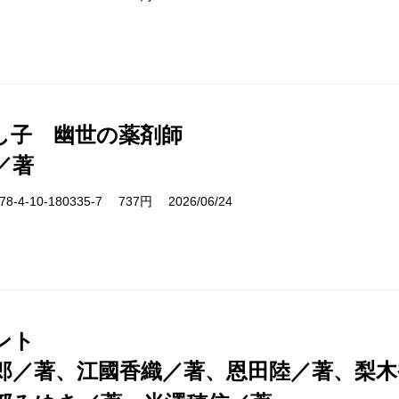
し子 幽世の薬剤師
／著
-4-10-180335-7 737円 2026/06/24
ント
郎／著、江國香織／著、恩田陸／著、梨