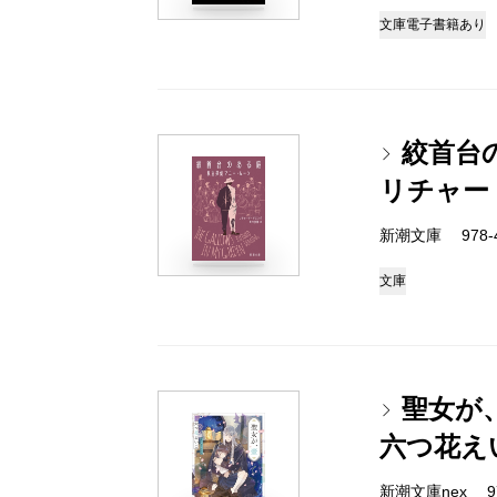
文庫
電子書籍あり
絞首台
リチャー
新潮文庫 978-4-
文庫
聖女が
六つ花え
新潮文庫nex 978