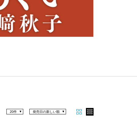
Nex
t
20件
発売日の新しい順