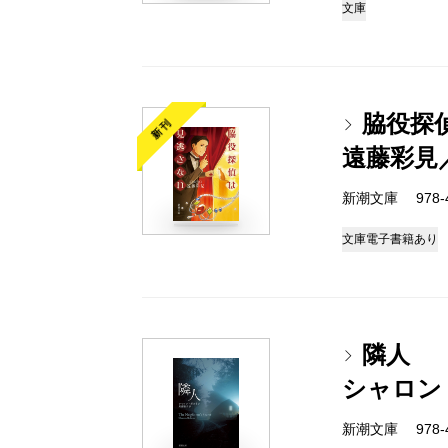
文庫
脇役探
新刊
遠藤彩見
新潮文庫 978-4-
文庫
電子書籍あり
隣人
シャロン
新潮文庫 978-4-