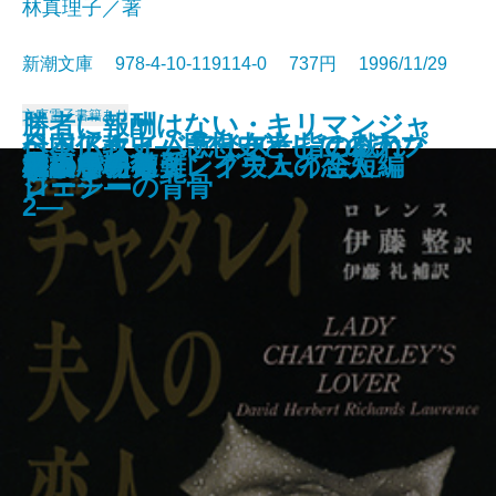
林真理子／著
新潮文庫 978-4-10-119114-0 737円 1996/11/29
文庫
電子書籍あり
勝者に報酬はない・キリマンジャ
全国アホ・バカ分布考―はるかな
ベッドタイムアイズ・指の戯れ・
日本仏教史―思想史としてのアプ
蝶々の纏足・風葬の教室
孤独の歌声
淋しい狩人
6月19日の花嫁
スノーグース
イタリアからの手紙
きもの
新約聖書を知っていますか
着物の悦び きもの七転び八起き
完訳 チャタレイ夫人の恋人
ニコライ遭難
櫂
かまいたち
幸福な朝食
臓器農場
ロの雪―ヘミングウェイ全短編
柩の中の猫
る言葉の旅路―
ジェシーの背骨
ローチ―
2―