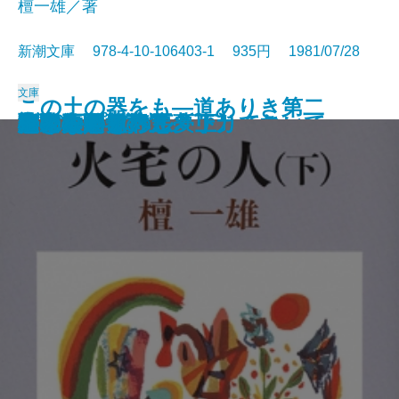
檀一雄／著
新潮文庫 978-4-10-106403-1 935円 1981/07/28
文庫
この土の器をも―道ありき第二
散歩のとき何か食べたくなって
沈黙
彦左衛門外記
エディプスの恋人
聖少女
ブンナよ、木からおりてこい
あんちゃん
お気に召すまま
火宅の人〔上〕
火宅の人〔下〕
だれかさんの悪夢
心に太陽を持て
悲しみの歌
扇野
若き数学者のアメリカ
ケインとアベル〔上〕
ケインとアベル〔下〕
海の史劇
橋のない川 五
部 結婚編―