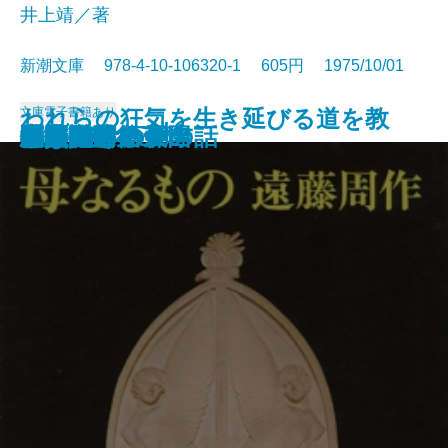
井上靖／著
新潮文庫 978-4-10-106320-1 605円 1975/10/01
われらの狂気を生き延びる道を教
文庫
電子書籍あり
人間そっくり
櫻守
おのぞみの結末
俗物図鑑
眼の気流
人生論
あとのない仮名
仮装集団
後白河院
母なるもの
悪魔のいる天国
高熱隧道
花埋み
愛の試み
恋人たちの森
ここだけの女の話
小泉八雲集
家族八景
役員室午後三時
えよ