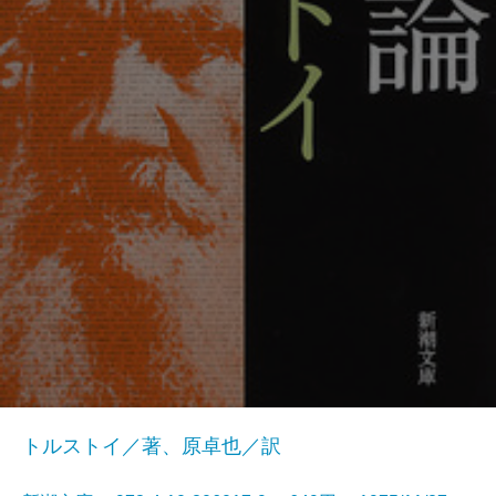
トルストイ／著、原卓也／訳