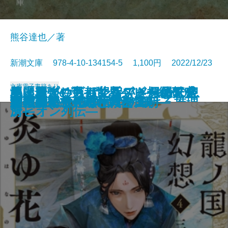
熊谷達也／著
新潮文庫 978-4-10-134154-5 1,100円 2022/12/23
文庫
電子書籍あり
ネイティヴ・サン―アメリカの息
魚は粗がいちばん旨い―粗屋繁盛
悪い麗人―帝都マユズミ探偵研究
美麗島プリズム紀行―きらめく台
地上最強の男―世界ヘビー級チャ
罪の壁
チーズ屋マージュのとろける推理
首里の馬
犬も食わない
まぼろしの城
モナドの領域
すばらしい暗闇世界
我は景祐―幕末仙台流星伝―
龍ノ国幻想4 炎ゆ花の楔
継体天皇―分断された王朝―
月桃夜
約束の果て―黒と紫の国―
ザ・ロイヤルファミリー
いちねんかん
冬の霧―へんろ宿 巻二―
子―
記―
所―
湾―
ンピオン列伝―