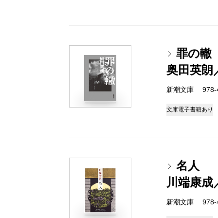
罪の轍
奥田英朗
新潮文庫 978-4-
文庫
電子書籍あり
名人
川端康成
新潮文庫 978-4-