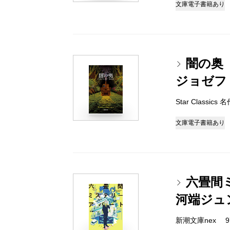
文庫
電子書籍あり
闇の奥
ジョゼフ
Star Classi
文庫
電子書籍あり
六畳間
河端ジュ
新潮文庫nex 978