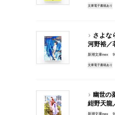
文庫
電子書籍あり
さよな
河野裕／
新潮文庫nex 978
文庫
電子書籍あり
幽世の
紺野天龍
新潮文庫nex 978