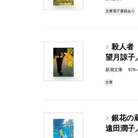
文庫
電子書籍あり
殺人者
望月諒子
新潮文庫 978-4-
文庫
銀花の
遠田潤子