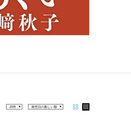
Nex
t
20件
発売日の新しい順