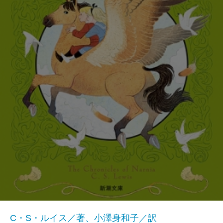
C・S・ルイス／著、小澤身和子／訳