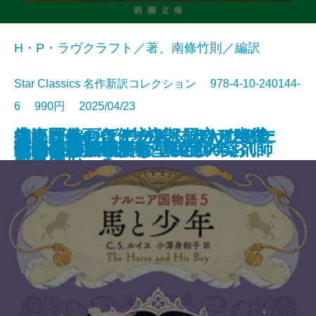
H・P・ラヴクラフト／著、南條竹則／編訳
Star Classics 名作新訳コレクション 978-4-10-240144-
6 990円 2025/04/23
鬼にきんつば─坊主と同心、幽世
大江戸春画ウォーズ UTAMARO
編めば編むほどわたしはわたしに
捜査圏外の条件─初期ミステリ傑
チャールズ・デクスター・ウォー
文庫
電子書籍あり
ナルニア国物語6 魔術師のおい
ゆるやかに生贄は
町内会死者蘇生事件
荒地の家族
夏日狂想
ナルニア国物語5 馬と少年
罪の水際
あやかしの仇討ち 幽世の薬剤師
街とその不確かな壁〔上〕
街とその不確かな壁〔下〕
天路の旅人〔上〕
天路の旅人〔下〕
怪物
田沼と蔦重
ヤクザの子
しらべ─
伝
なっていった
作集(三)─
ド事件