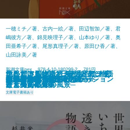
一穂ミチ／著、古内一絵／著、田辺智加／著、君
嶋彼方／著、錦見映理子／著、山本ゆり／著、奥
田亜希子／著、尾形真理子／著、原田ひ香／著、
山田詠美／著
新潮文庫nex 978-4-10-180299-2 781円
星に届ける物語─日経「星新一
ナルニア国物語3 夜明けのぼう
いただきますは、ふたりで。─恋
世界でいちばん透きとおった物語
ナルニア国物語2 カスピアン王
灼熱
擬傷の鳥はつかまらない
プリンシパル
アイドルだった君へ
あわこさま─不村家奇譚─
うしろにご用心！
真冬の訪問者
家裁調査官・庵原かのん
火山のふもとで
鯉姫婚姻譚
死ぬまでに行きたい海
それでも日々はつづくから
胃が合うふたり
ブロッコリー・レボリューション
いのちの記憶─銀河を渡るII─
2025/01/29
賞」受賞作品集─
けん号の航海
と食のある10の風景─
2
子と魔法の角笛
文庫
電子書籍あり