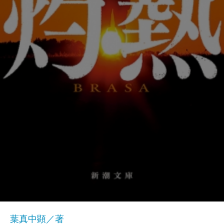
葉真中顕／著