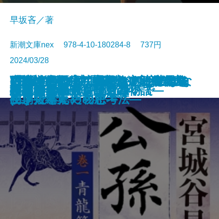
早坂吝／著
新潮文庫nex 978-4-10-180284-8 737円
2024/03/28
ごんぎつね でんでんむしのかな
可能性の怪物 文豪とアルケミス
VR浮遊館の謎―探偵AIのリアル・
おカネの教室―僕らがおかしなク
「科学的」は武器になる―世界を
放浪・雪の夜―織田作之助傑作集
(霊媒の話より)題未定―安部公房
空白の意匠―初期ミステリ傑作集
文庫
電子書籍あり
令和元年のテロリズム
古くてあたらしい仕事
絆―棋士たち 師弟の物語―
ごんぎつねの夢
小説8050
AI監獄ウイグル
夜の人々
公孫龍 巻一 青龍篇
上野アンダーグラウンド
羅城門に啼く
わたしの名前を消さないで
幽世の薬剤師6
しみ―新美南吉傑作選―
ト短編集
ディープラーニング―
ラブで学んだ秘密―
生き抜くための思考法―
―
初期短編集―
(二)―