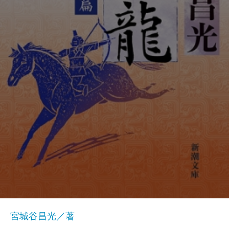
宮城谷昌光／著