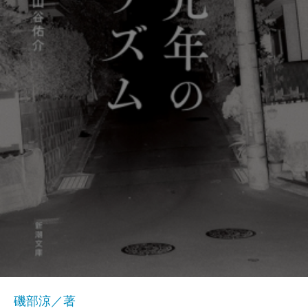
磯部涼／著