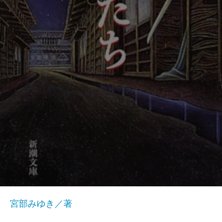
宮部みゆき／著