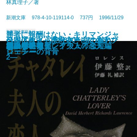
林真理子／著
新潮文庫 978-4-10-119114-0 737円 1996/11/29
文庫
電子書籍あり
勝者に報酬はない・キリマンジャ
全国アホ・バカ分布考―はるかな
ベッドタイムアイズ・指の戯れ・
日本仏教史―思想史としてのアプ
蝶々の纏足・風葬の教室
孤独の歌声
淋しい狩人
6月19日の花嫁
スノーグース
イタリアからの手紙
きもの
新約聖書を知っていますか
着物の悦び きもの七転び八起き
完訳 チャタレイ夫人の恋人
ニコライ遭難
櫂
かまいたち
幸福な朝食
臓器農場
ロの雪―ヘミングウェイ全短編
柩の中の猫
る言葉の旅路―
ジェシーの背骨
ローチ―
2―