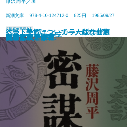
藤沢周平／著
新潮文庫 978-4-10-124712-0 825円 1985/09/27
文庫
電子書籍あり
ベートーヴェン―カラー版作曲家
対談 美酒について―人はなぜ酒
たくさんのタブー
なりそこない王子
おみそれ社会
冬の派閥
男の系譜
夜のかくれんぼ
ノックの音が
密謀〔上〕
密謀〔下〕
闇の穴
吉里吉里人〔上〕
吉里吉里人〔中〕
吉里吉里人〔下〕
おせん
盗賊会社
エヌ氏の遊園地
羆
男どき女どき
の生涯―
を語るか―