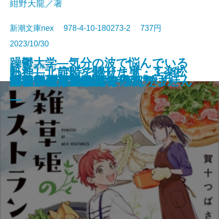
紺野天龍／著
新潮文庫nex 978-4-10-180273-2 737円
2023/10/30
躁鬱大学―気分の波で悩んでいる
文庫
電子書籍あり
わたし、定時で帰ります。3―仁
帆神―北前船を馳せた男・工楽松
世の中と足並みがそろわない
もう一杯だけ飲んで帰ろう。
女たち三百人の裏切りの書
計算する生命
もういちど
千羽鶴
悪なき殺人
幽世の薬剤師5
雑草姫のレストラン
神よ憐れみたまえ
モテの壁
いつかたこぶねになる日
外科室・天守物語
ギリシア人の物語4―新しき力―
小島
掲載禁止 撮影現場
のは、あなただけではありません
旅のつばくろ
義なき賃上げ闘争編―
右衛門―
―