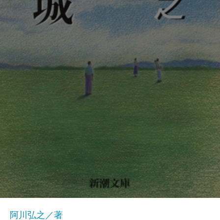
阿川弘之／著