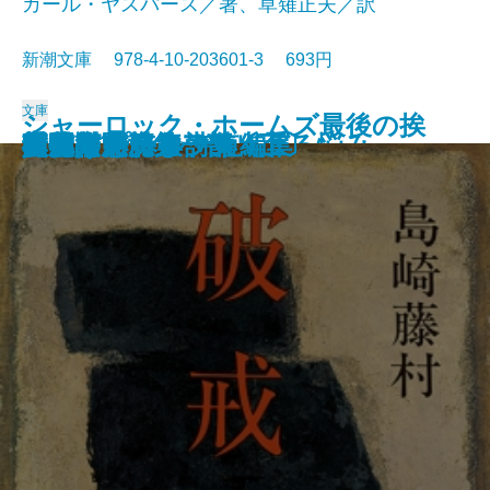
カール・ヤスパース／著、草薙正夫／訳
新潮文庫 978-4-10-203601-3 693円
文庫
シャーロック・ホームズ最後の挨
春の城
桜の実の熟する時
千曲川のスケッチ
人間の土地
クヌルプ
夜明け前 第二部〔下〕
夜明け前 第二部〔上〕
小さき者へ・生れ出づる悩み
哲学入門
破戒
夜明け前 第一部〔上〕
夜明け前 第一部〔下〕
肉体の悪魔
青春は美わし
コクトー詩集
アポリネール詩集
人生論ノート
異邦人
スタインベック短編集
拶