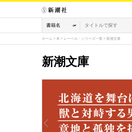
ホーム
>
本
>
レーベル・シリーズ一覧
>
新潮文庫
新潮文庫