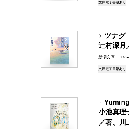
文庫
電子書籍あり
ツナグ
辻村深月
新潮文庫 978-4-
文庫
電子書籍あり
Yuming 
小池真理
／著、川