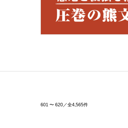
Pre
v
601 〜 620／全4,565件