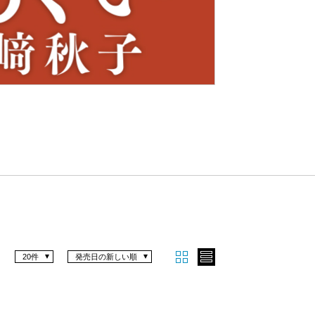
Nex
t
20件
発売日の新しい順