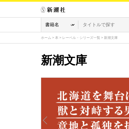
ホーム
>
本
>
レーベル・シリーズ一覧
>
新潮文庫
新潮文庫