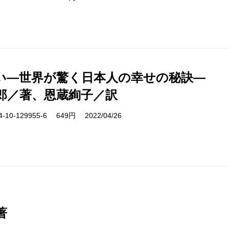
い―世界が驚く日本人の幸せの秘訣―
郎／著、恩蔵絢子／訳
10-129955-6 649円 2022/04/26
著