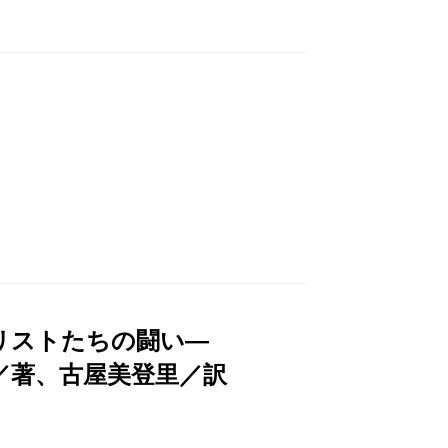
ナリストたちの闘い―
／著、古屋美登里／訳