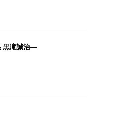
 黒滝誠治―