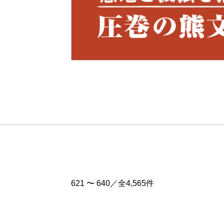
Pre
v
621 〜 640／全4,565件