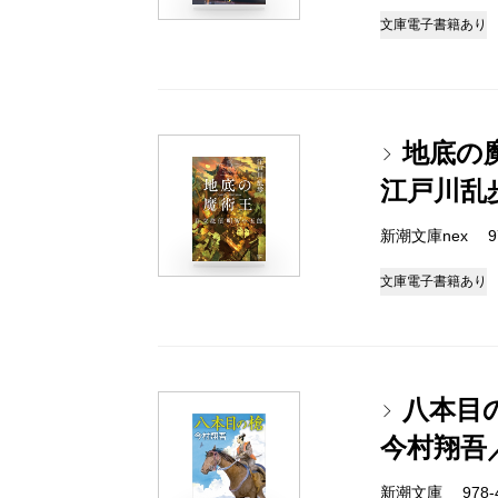
文庫
電子書籍あり
地底の
江戸川乱
新潮文庫nex 978
文庫
電子書籍あり
八本目
今村翔吾
新潮文庫 978-4-