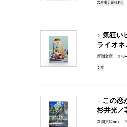
文庫
電子書籍あり
気狂い
ライオネ
新潮文庫 978-4-
文庫
この恋
杉井光／
新潮文庫nex 978