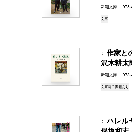
新潮文庫 978-4-
文庫
作家と
沢木耕太
新潮文庫 978-4-
文庫
電子書籍あり
ハレル
保坂和志