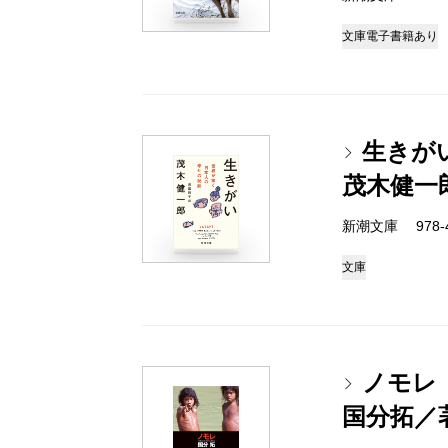
文庫
電子書籍あり
生きが
茂木健一
新潮文庫 978-4-
文庫
ノモレ
国分拓／