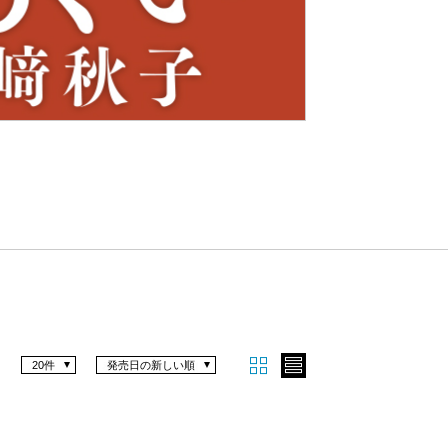
Nex
t
20件
発売日の新しい順