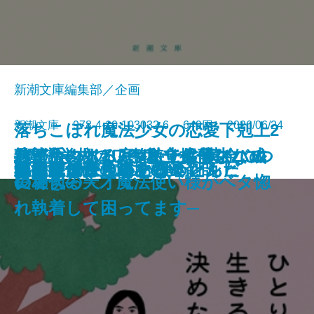
新潮文庫編集部／企画
新潮文庫 978-4-10-103032-6 649円 2026/06/24
落ちこぼれ魔法少女の恋愛下剋上2
絞首台のある庭─私立探偵マニ
君が手にするはずだった黄金につ
熟達論─人はいつまでも学び、成
バイ・タイム─整時士佐藤スバル
─魔法学校のワケあり劣等生なの
文庫
ともぐい
リリアン
脇役探偵は見逃さない
隣人
聖女が、壺
龍の隠し子 幽世の薬剤師
プレゼント
あなたはここにいなくとも
きろくのほん
ひとりで生きると決めたんだ
成瀬は信じた道をいく
星を織る
ロボットが泣いた夜
血道
小公女たちのしあわせレシピ
ー・ムーン─
いて
長できる─
の哀切─
に稀代の天才魔法使い様がベタ惚
れ執着して困ってます─