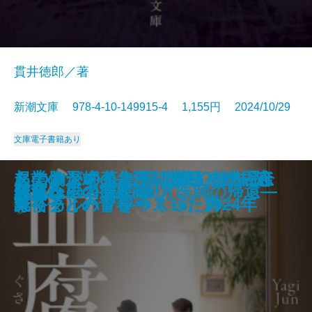
貫井徳郎／著
新潮文庫 978-4-10-149915-4 1,155円 2024/10/29
文庫
電子書籍あり
名探偵の顔が良い―天草茅夢のジ
起業の天才！―江副浩正 8兆円企
あの胸が岬のように遠かった―河
このサンドイッチ、マヨネーズ忘
タナトスの蒐集匣 -耽美幻想作品
花と火の帝〔上〕
花と火の帝〔下〕
こいごころ
飢餓俳優 菅原文太伝
告発者〔上〕
告発者〔下〕
おちゃめなパティ
若草物語
邯鄲の島遥かなり〔中〕
血腐れ
あしたの名医2―天才医師の帰還―
敗北からの芸人論
チェレンコフの眠り
花散る里の病棟
灯台へ
ャンクな事件簿―
業リクルートをつくった男―
野裕子との青春―
れてる ハプワース16、1924年
集-