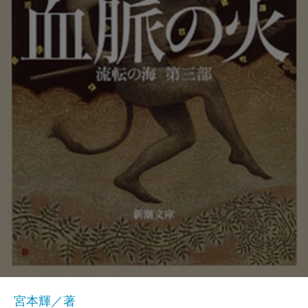
宮本輝／著