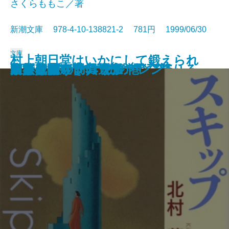
さくらももこ／著
新潮文庫 978-4-10-138821-2 781円 1999/06/30
文庫
村上朝日堂はいかにして鍛えられ
血脈の火―流転の海 第三部―
流しのしたの骨
一人の男が飛行機から飛び降りる
初ものがたり
見張り塔から ずっと
怒らぬ慶之助
人斬り半次郎 幕末編
人斬り半次郎 賊将編
そういうふうにできている
スキップ
西行花伝
陋巷に在り〔5〕妨の巻
玉人
名人は危うきに遊ぶ
家族依存症
ドラマチック チルドレン
ヒトラーの防具〔上〕
ヒトラーの防具〔下〕
東亰異聞
たか