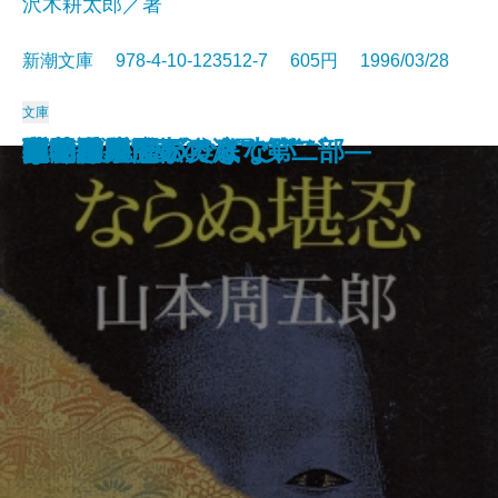
沢木耕太郎／著
新潮文庫 978-4-10-123512-7 605円 1996/03/28
文庫
西行
マシアス・ギリの失脚
とかげ
つめたいよるに
姥勝手
俺の考え
孤独の発明
陋巷に在り〔1〕儒の巻
チェーン・スモーキング
彼らの流儀
ならぬ堪忍
ぼくは勉強ができない
夢の階段
地の星―流転の海 第二部―
夜ごとの闇の奥底で
隠花平原〔上〕
隠花平原〔下〕
楽園
孔子
百物語