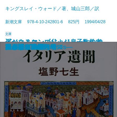
キングスレイ・ウォード／著、城山三郎／訳
新潮文庫 978-4-10-242801-6 825円 1994/04/28
文庫
遥かなるケンブリッジ―一数学者
ビジネスマンの父より息子への30
ハツカネズミと人間
人生の親戚
橋のない川 七
鳥人計画
幽霊屋敷の電話番
つねならぬ話
色彩の息子
きらきらひかる
イタリア遺聞
旅のラゴス
夜の樹
不思議の国のアリス
わが性と生
夏の庭―The Friends―
いもうと物語
黄金を抱いて翔べ
エトロフ発緊急電
行きずりの街
のイギリス―
通の手紙