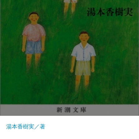
湯本香樹実／著