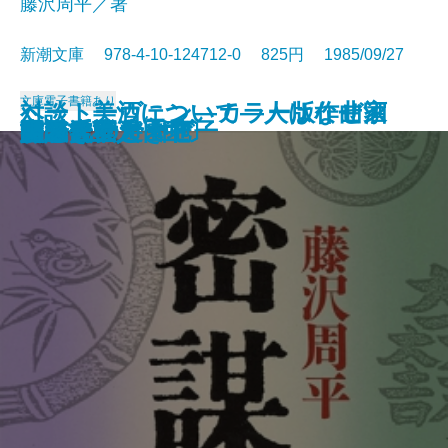
藤沢周平／著
新潮文庫 978-4-10-124712-0 825円 1985/09/27
文庫
電子書籍あり
ベートーヴェン―カラー版作曲家
対談 美酒について―人はなぜ酒
たくさんのタブー
なりそこない王子
おみそれ社会
冬の派閥
男の系譜
夜のかくれんぼ
ノックの音が
密謀〔上〕
密謀〔下〕
闇の穴
吉里吉里人〔上〕
吉里吉里人〔中〕
吉里吉里人〔下〕
おせん
盗賊会社
エヌ氏の遊園地
羆
男どき女どき
の生涯―
を語るか―