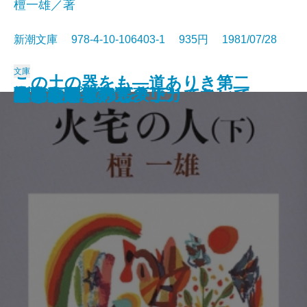
檀一雄／著
新潮文庫 978-4-10-106403-1 935円 1981/07/28
文庫
この土の器をも―道ありき第二
散歩のとき何か食べたくなって
沈黙
彦左衛門外記
エディプスの恋人
聖少女
ブンナよ、木からおりてこい
あんちゃん
お気に召すまま
火宅の人〔上〕
火宅の人〔下〕
だれかさんの悪夢
心に太陽を持て
悲しみの歌
扇野
若き数学者のアメリカ
ケインとアベル〔上〕
ケインとアベル〔下〕
海の史劇
橋のない川 五
部 結婚編―