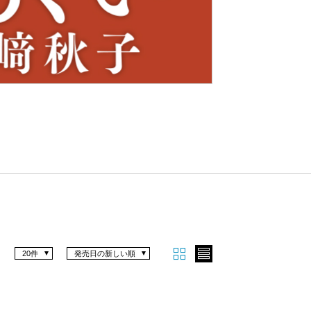
Nex
t
20件
発売日の新しい順