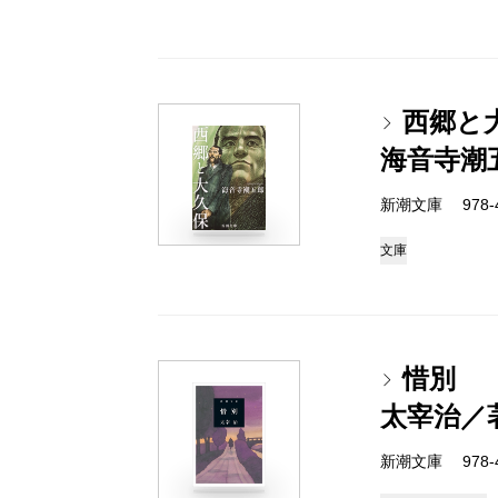
西郷と
海音寺潮
新潮文庫 978-4-
文庫
惜別
太宰治／
新潮文庫 978-4-