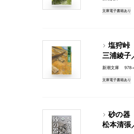
文庫
電子書籍あり
塩狩峠
三浦綾子
新潮文庫 978-4-
文庫
電子書籍あり
砂の器
松本清張