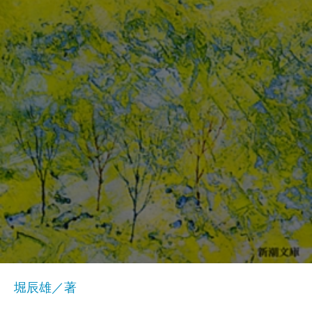
堀辰雄／著