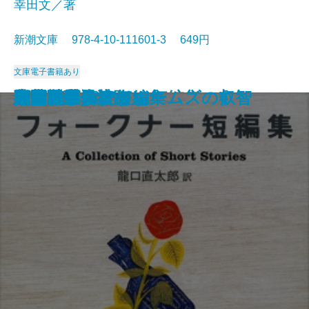
幸田文／著
新潮文庫 978-4-10-111601-3 649円
文庫
電子書籍あり
マンスフィールド短編集
太陽の季節
赤と黒〔上〕
ポー詩集
マノン・レスコー
郷愁
智恵子抄
草の花
夜間飛行
父・こんなこと
フォークナー短編集
細雪〔上〕
細雪〔中〕
細雪〔下〕
大和路・信濃路
野菊の墓
西部戦線異状なし
シャーロック・ホームズの叡智
人間について
サンクチュアリ