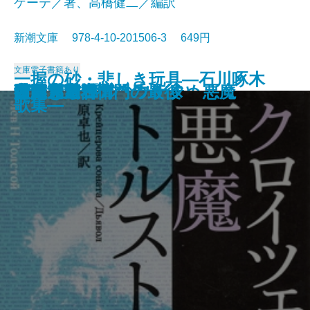
ゲーテ／著、高橋健二／編訳
新潮文庫 978-4-10-201506-3 649円
文庫
電子書籍あり
一握の砂・悲しき玩具―石川啄木
愛と死
絵のない絵本
田舎教師
変身
硝子戸の中
田園交響楽
倫敦塔・幻影の盾
光あるうち光の中を歩め
真理先生
ゲーテ格言集
クロイツェル・ソナタ 悪魔
行人
人間ぎらい
蒲団・重右衛門の最後
こころ
白鯨〔下〕
白鯨〔上〕
彼岸過迄
ぼく東綺譚
歌集―