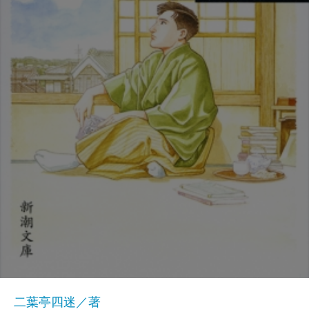
二葉亭四迷／著