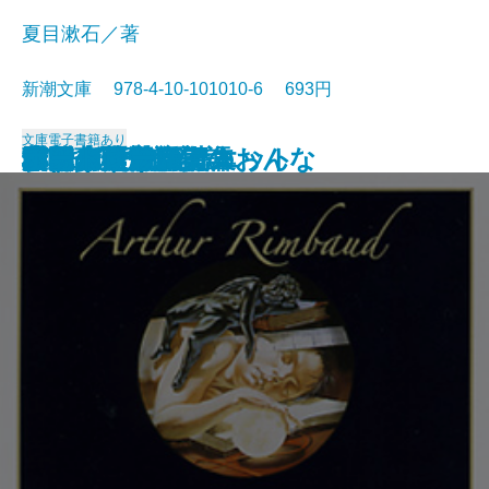
夏目漱石／著
新潮文庫 978-4-10-101010-6 693円
文庫
電子書籍あり
浮雲
卍(まんじ)
デミアン
車輪の下
道草
十五少年漂流記
小川未明童話集
ロミオとジュリエット
蓼喰う虫
虞美人草
ランボー詩集
愛する人達
津軽
猫と庄造と二人のおんな
田園の憂鬱
吉野葛・盲目物語
オセロー
ガリヴァ旅行記
ふらんす物語
ボードレール詩集