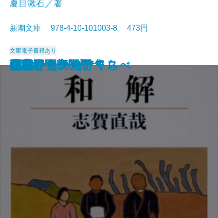
夏目漱石／著
新潮文庫 978-4-10-101003-8 473円
文庫
電子書籍あり
猟銃・闘牛
ヴェルレーヌ詩集
草枕
斜陽
高村光太郎詩集
歌行燈・高野聖
土
真実一路
老妓抄
坊っちゃん
和解
ヰタ・セクスアリス
出家とその弟子
にごりえ・たけくらべ
武蔵野
白痴
青年
雁
それから
門