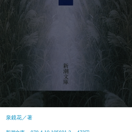
泉鏡花／著