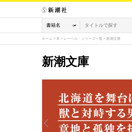
ホーム
>
本
>
レーベル・シリーズ一覧
>
新潮文庫
新潮文庫