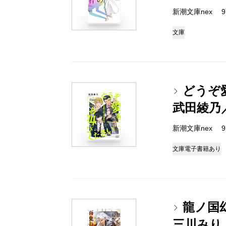
新潮文庫nex 978
文庫
どうぞ
武田綾乃
新潮文庫nex 978
文庫
電子書籍あり
龍ノ国
三川みり