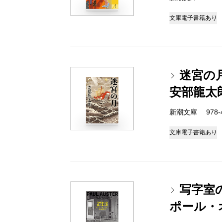
文庫
電子書籍あり
迷宮の
安部龍太
新潮文庫 978-4-
文庫
電子書籍あり
写字室
ポール・