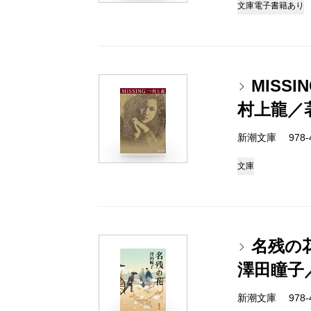
文庫
電子書籍あり
MISS
村上龍／
新潮文庫 978-4-
文庫
名残の
澤田瞳子
新潮文庫 978-4-