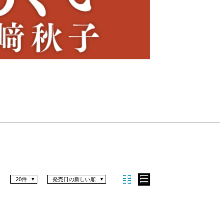
Nex
t
20件
発売日の新しい順