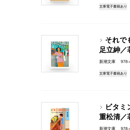
文庫
電子書籍あり
それで
足立紳／
新潮文庫 978-4-
文庫
電子書籍あり
ビタミ
重松清／
新潮文庫 978-4-