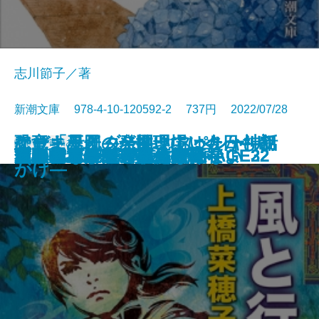
志川節子／著
新潮文庫 978-4-10-120592-2 737円 2022/07/28
アウトサイダー―クトゥルー神話
ケーキ王子の名推理(スペシャリ
なぜ「星図」が開いていたか―初
恐竜まみれ―発掘現場は今日も命
文庫
電子書籍あり
ギャンブラーが多すぎる
金春屋ゴメス 芥子の花
ロシアよ、我が名を記憶せよ
いまは、空しか見えない
すべて忘れてしまうから
文豪ナビ 松本清張
芽吹長屋仕合せ帖 日照雨
風と行く者―守り人外伝―
君がいないと小説は書けない
下駄の上の卵
次の電車が来るまえに
金春屋ゴメス
チュベローズで待ってる AGE22
チュベローズで待ってる AGE32
昆虫学者はやめられない
石川啄木
傑作選―
テ)6
期ミステリ傑作集―
がけ―