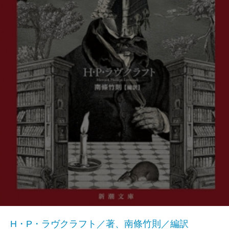
H・P・ラヴクラフト／著、南條竹則／編訳