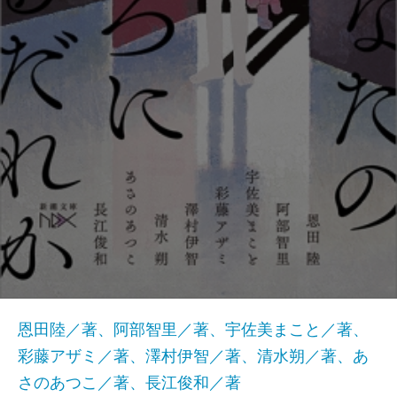
恩田陸／著、阿部智里／著、宇佐美まこと／著、
彩藤アザミ／著、澤村伊智／著、清水朔／著、あ
さのあつこ／著、長江俊和／著