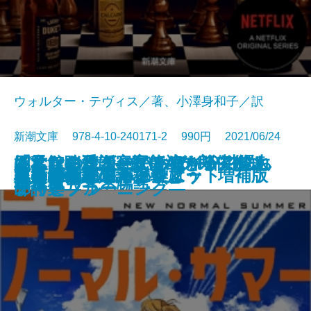
ウォルター・テヴィス／著、小澤身和子／訳
新潮文庫 978-4-10-240171-2 990円 2021/06/24
あなたの後ろにいるだれか―眠れ
姫君を喰う話―宇能鴻一郎傑作短
「私」を受け容れて生きる―父と
四元館の殺人―探偵AIのリアル・
ぼくはイエローでホワイトで、ち
さよならは仮のことば―谷川俊太
文庫
電子書籍あり
炎舞館の殺人
マリコ、うまくいくよ
冥界からの電話
さらば南紀の海よ
ざんねんなスパイ
夏の騎士
クイーンズ・ギャンビット
ニューノーマル・サマー
私の少女マンガ講義
ほんのきろく
火のないところに煙は
本当の翻訳の話をしよう 増補版
ハレルヤ！
月まで三キロ
ぬ夜の八つの物語―
編集―
母の娘―
ディープラーニング―
ょっとブルー
郎詩集―