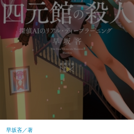
早坂吝／著