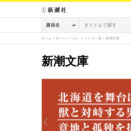
ホーム
>
本
>
レーベル・シリーズ一覧
>
新潮文庫
新潮文庫