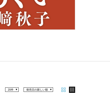
Nex
t
20件
発売日の新しい順