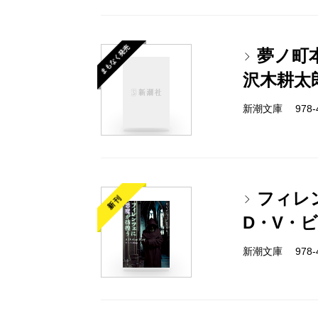
まもなく発売
夢ノ町
沢木耕太
新潮文庫 978-4-
フィレ
新刊
D・V・
新潮文庫 978-4-