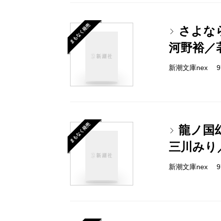
まもなく発売
さよな
河野裕／
新潮文庫nex 978
まもなく発売
龍ノ国
三川みり
新潮文庫nex 978