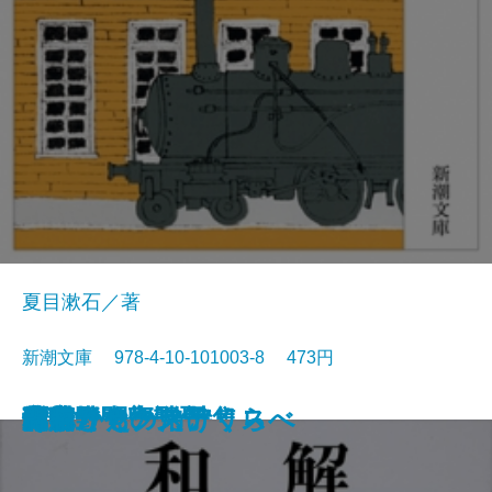
夏目漱石／著
新潮文庫 978-4-10-101003-8 473円
猟銃・闘牛
ヴェルレーヌ詩集
草枕
斜陽
高村光太郎詩集
歌行燈・高野聖
土
真実一路
老妓抄
坊っちゃん
和解
ヰタ・セクスアリス
出家とその弟子
にごりえ・たけくらべ
武蔵野
白痴
青年
雁
それから
門