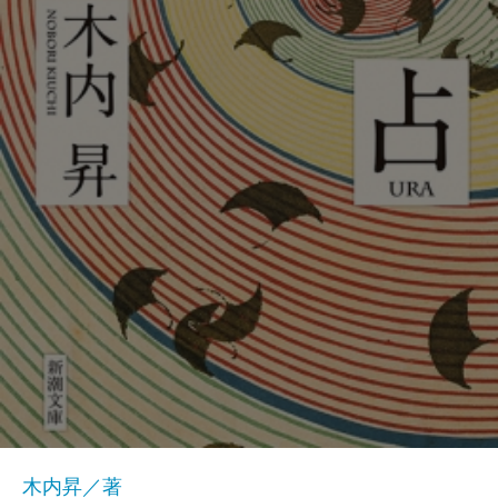
木内昇／著