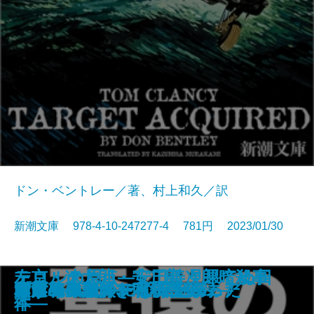
ドン・ベントレー／著、村上和久／訳
新潮文庫 978-4-10-247277-4 781円 2023/01/30
テロルの原点―安田善次郎暗殺事
左京・遼太郎・安二郎 見果てぬ日
占
名探偵のはらわた
画家とモデル―宿命の出会い―
文豪ナビ 遠藤周作
影に対して―母をめぐる物語―
近鉄特急殺人事件
死神の棋譜
鏡影劇場〔上〕
鏡影劇場〔下〕
奪還のベイルート〔上〕
奪還のベイルート〔下〕
幽世の薬剤師3
人形島の殺人―呪殺島秘録―
雪月花―謎解き私小説―
プロジェクト・インソムニア
村田エフェンディ滞土録
コラムニストになりたかった
みずうみ
件―
本