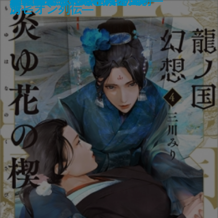
罪の壁
チーズ屋マージュのとろける推理
首里の馬
犬も食わない
まぼろしの城
モナドの領域
すばらしい暗闇世界
我は景祐―幕末仙台流星伝―
龍ノ国幻想4 炎ゆ花の楔
継体天皇―分断された王朝―
月桃夜
約束の果て―黒と紫の国―
ザ・ロイヤルファミリー
いちねんかん
冬の霧―へんろ宿 巻二―
子―
記―
所―
湾―
ンピオン列伝―