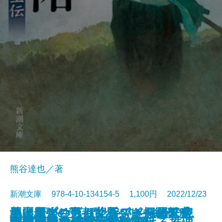
熊谷達也／著
新潮文庫 978-4-10-134154-5 1,100円 2022/12/23
ネイティヴ・サン―アメリカの息
魚は粗がいちばん旨い―粗屋繁盛
悪い麗人―帝都マユズミ探偵研究
美麗島プリズム紀行―きらめく台
地上最強の男―世界ヘビー級チャ