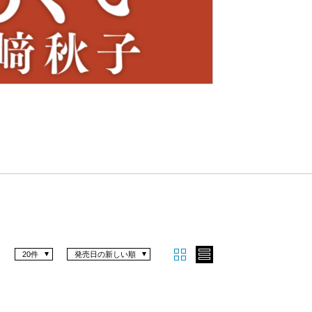
Nex
t
20件
発売日の新しい順