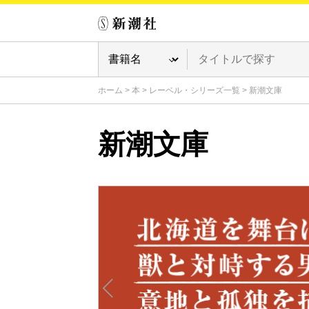
ホーム
>
本
>
レーベル・シリーズ一覧
>
新潮文庫
新潮文庫