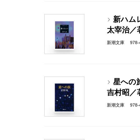
新ハム
太宰治／
新潮文庫 978-4-
星への
吉村昭／
新潮文庫 978-4-