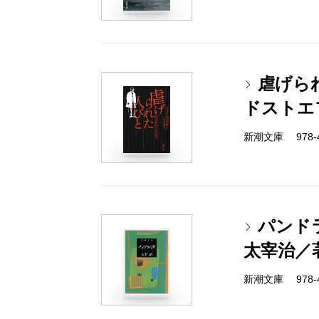
虐げら
ドストエ
新潮文庫 978-4-
パンド
太宰治／
新潮文庫 978-4-