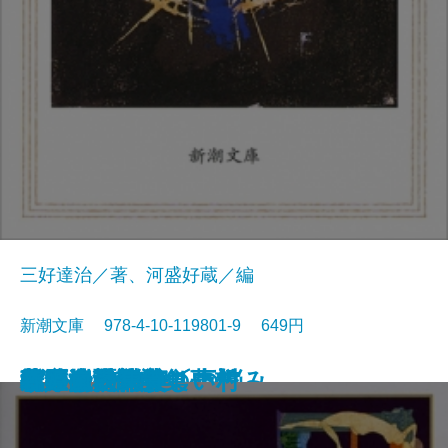
三好達治／著、河盛好蔵／編
新潮文庫 978-4-10-119801-9 649円
孤独な散歩者の夢想
ゲーテ詩集
脂肪の塊・テリエ館
パルムの僧院〔下〕
巴里の憂鬱
若きウェルテルの悩み
ハイネ詩集
女の一生
パルムの僧院〔上〕
三好達治詩集
バイロン詩集
春琴抄
風立ちぬ・美しい村
ヴィヨンの妻
北原白秋詩集
萩原朔太郎詩集
ヘッセ詩集
春の嵐
椿姫
春