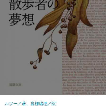
ルソー／著、青柳瑞穂／訳