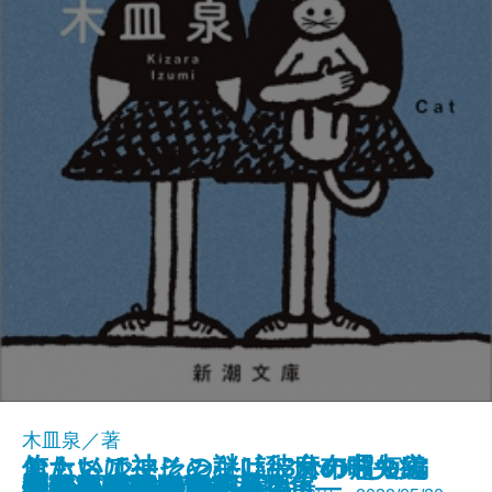
木皿泉／著
エナメル―その謎は彼女の暇つぶ
おもいでマシン―1話3分の超短編
俺たちは神じゃない―麻布中央病
あの夏の正解
クジラアタマの王様
ツナグ 想い人の心得
Yuming Tribute Stories
伊豆の踊子
石原家の人びと
オペラ座の怪人
カゲロボ
短歌と俳句の五十番勝負
手のひらの楽園
清明―隠蔽捜査8―
やまいだれの歌
正岡子規
あたしたち、海へ
成功は時間が10割
別れの季節―お鳥見女房―
焔