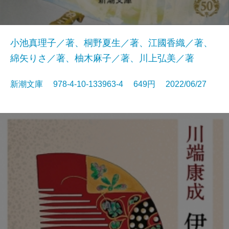
小池真理子／著、桐野夏生／著、江國香織／著、
綿矢りさ／著、柚木麻子／著、川上弘美／著
新潮文庫 978-4-10-133963-4 649円 2022/06/27