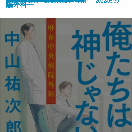
新潮文庫 978-4-10-103961-9 649円 2022/05/30
し―
集―
院外科―