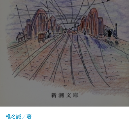
椎名誠／著