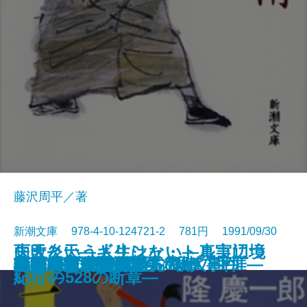
藤沢周平／著
新潮文庫 978-4-10-124721-2 781円 1991/09/30
雨天炎天―ギリシャ・トルコ辺境
失敗という人生はない―真実につ
状況曲線〔下〕
凶夢など30
縛られた巨人―南方熊楠の生涯―
異人たちとの夏
ひざまずいて足をお舐め
仮釈放
ふたり
哀愁の町に霧が降るのだ〔上〕
哀愁の町に霧が降るのだ〔下〕
たそがれ清兵衛
一夢庵風流記
新編 宮沢賢治詩集
特急「あさしお3号」殺人事件
レパントの海戦
風流江戸雀
黒幕
新橋烏森口青春篇
ロードス島攻防記
紀行―
いての528の断章―