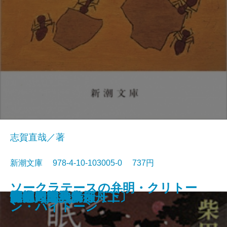
志賀直哉／著
新潮文庫 978-4-10-103005-0 737円
ソークラテースの弁明・クリトー
蜘蛛の糸・杜子春
奉教人の死
戯作三昧・一塊の土
侏儒の言葉・西方の人
鍵・瘋癲老人日記
泥棒日記
留学
清兵衛と瓢箪・網走まで
饗宴
小僧の神様・城の崎にて
眠狂四郎独歩行〔下〕
羅生門・鼻
眠狂四郎独歩行〔上〕
山椒大夫・高瀬舟
女徳
室生犀星詩集
性的人間
阿部一族・舞姫
おとうと
ン・パイドーン