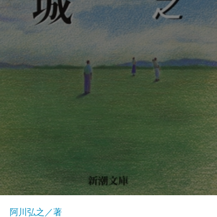
阿川弘之／著