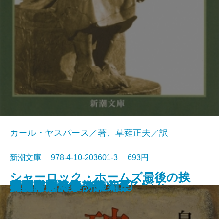
カール・ヤスパース／著、草薙正夫／訳
新潮文庫 978-4-10-203601-3 693円
シャーロック・ホームズ最後の挨
春の城
桜の実の熟する時
千曲川のスケッチ
人間の土地
クヌルプ
夜明け前 第二部〔下〕
夜明け前 第二部〔上〕
小さき者へ・生れ出づる悩み
哲学入門
破戒
夜明け前 第一部〔上〕
夜明け前 第一部〔下〕
肉体の悪魔
青春は美わし
コクトー詩集
アポリネール詩集
人生論ノート
異邦人
スタインベック短編集
拶