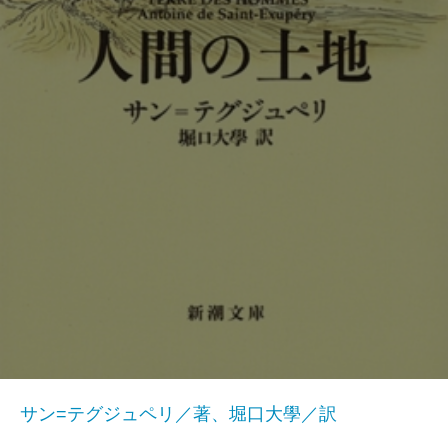
サン=テグジュペリ／著、堀口大學／訳