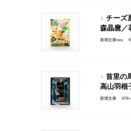
チーズ
森晶麿／
新潮文庫nex 978
首里の
高山羽根
新潮文庫 978-4-