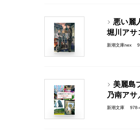
悪い麗
堀川アサ
新潮文庫nex 978
美麗島
乃南アサ
新潮文庫 978-4-