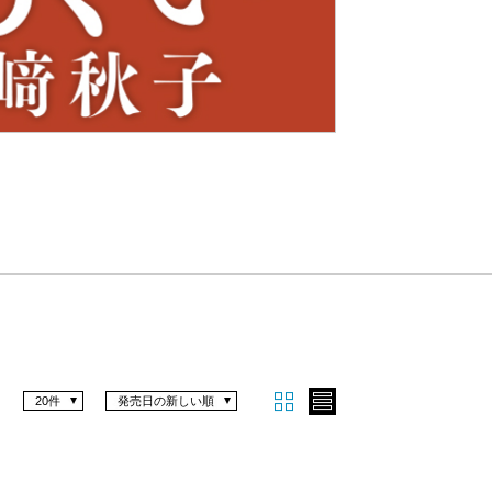
Nex
t
20件
発売日の新しい順