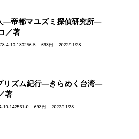
人―帝都マユズミ探偵研究所―
コ／著
-4-10-180256-5 693円 2022/11/28
プリズム紀行―きらめく台湾―
／著
10-142561-0 693円 2022/11/28