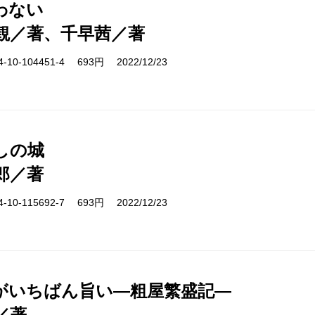
わない
観／著、千早茜／著
10-104451-4 693円 2022/12/23
しの城
郎／著
10-115692-7 693円 2022/12/23
がいちばん旨い―粗屋繁盛記―
／著