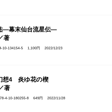
祐―幕末仙台流星伝―
／著
10-134154-5 1,100円 2022/12/23
幻想4 炎ゆ花の楔
／著
-4-10-180255-8 649円 2022/11/28