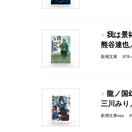
我は景
熊谷達也
新潮文庫 978-4-
龍ノ国
三川みり
新潮文庫nex 978