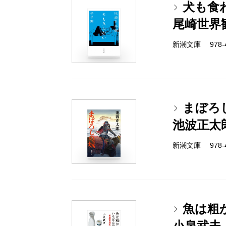
犬も食
尾崎世界
新潮文庫 978-4-
まぼろ
池波正太
新潮文庫 978-4-
魚は粗
小泉武夫