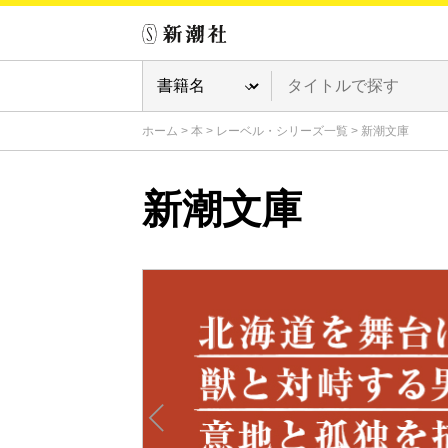
ホーム
>
本
>
レーベル・シリーズ一覧
>
新潮文庫
新潮文庫