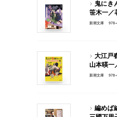
鬼にき
笹木一／
新潮文庫 978-4-
大江戸春
山本暎一
新潮文庫 978-4-
編めば
三國万里