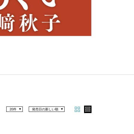
Nex
t
20件
発売日の新しい順