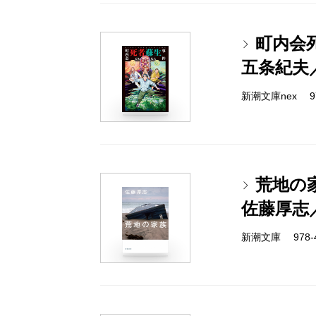
町内会
五条紀夫
新潮文庫nex 978
荒地の
佐藤厚志
新潮文庫 978-4-