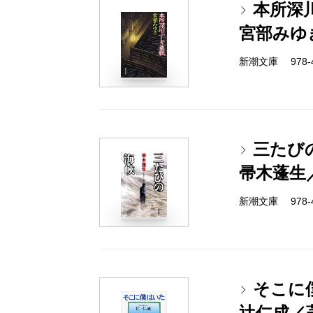
本所深
宮部みゆ
新潮文庫 978-4-
三たび
帚木蓬生
新潮文庫 978-4-
そこに
辻仁成／