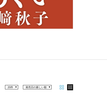
Nex
t
20件
発売日の新しい順