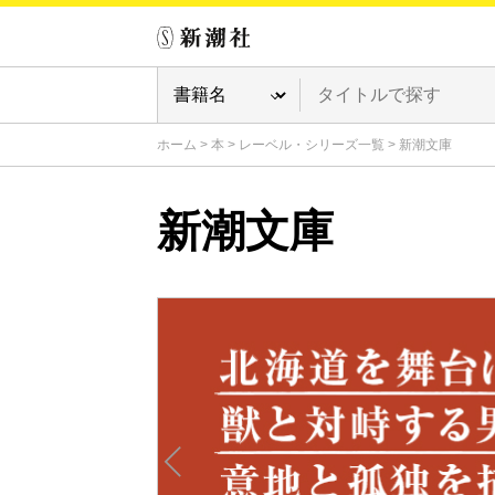
ホーム
>
本
>
レーベル・シリーズ一覧
>
新潮文庫
新潮文庫