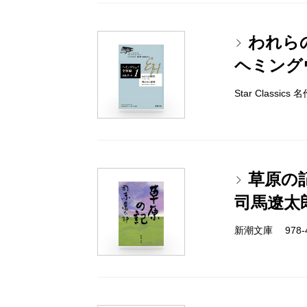
われら
ヘミング
Star Classi
草原の
司馬遼太
新潮文庫 978-4-