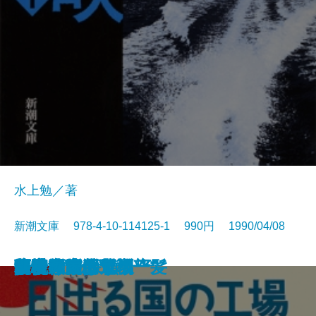
水上勉／著
新潮文庫 978-4-10-114125-1 990円 1990/04/08
冷い夏、熱い夏
まんぞく まんぞく
この人を見よ
注文の多い料理店
五千回の生死
流転の海 第一部
夢の木坂分岐点
鬼麿斬人剣
飢餓海峡〔上〕
飢餓海峡〔下〕
日出る国の工場
暗夜行路
谷中・首ふり坂
百
ふたりで探偵
子子家庭は危機一髪
人情武士道
優駿〔上〕
優駿〔下〕
胡桃の家